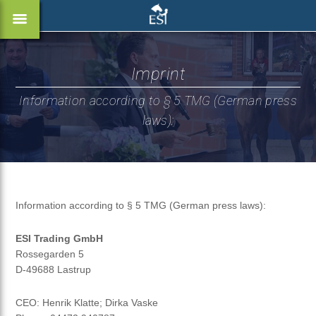
Imprint
Information according to § 5 TMG (German press
laws):
Information according to § 5 TMG (German press laws):
ESI Trading GmbH
Rossegarden 5
D-49688 Lastrup
CEO: Henrik Klatte; Dirka Vaske