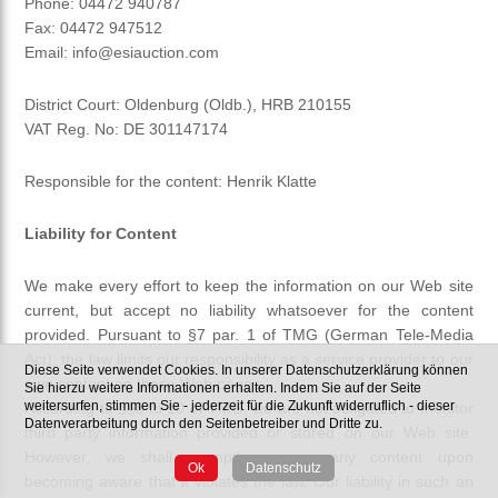
Phone: 04472 940787
Fax: 04472 947512
Email: info@esiauction.com
District Court
: Oldenburg (Oldb.), HRB 210155
VAT Reg. No: DE 301147174
Responsible for the content: Henrik Klatte
Liability for Content
We make every effort to keep the information on our Web site
current, but accept no liability whatsoever for the content
provided. Pursuant to §7 par. 1 of TMG (German Tele-Media
Act), the law limits our responsibility as a service provider to our
Diese Seite verwendet Cookies. In unserer Datenschutzerklärung können
own content on these Web pages.
Sie hierzu weitere Informationen erhalten. Indem Sie auf der Seite
weitersurfen, stimmen Sie - jederzeit für die Zukunft widerruflich - dieser
According to §§8 to 10 of TMG, we are not obligated to monitor
Datenverarbeitung durch den Seitenbetreiber und Dritte zu.
third party information provided or stored on our Web site.
However, we shall promptly remove any content upon
Ok
Datenschutz
becoming aware that it violates the law. Our liability in such an