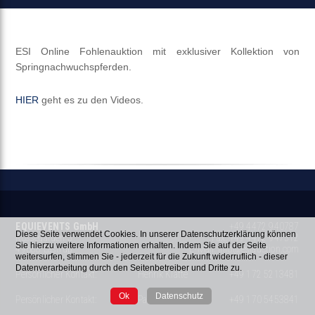
ESI Online Fohlenauktion mit exklusiver Kollektion von
Springnachwuchspferden.
HIER
geht es zu den Videos.
EQUIEVENTS GmbH
+49 4472 940787
Diese Seite verwendet Cookies. In unserer Datenschutzerklärung können
Rossegarden 5
Fax: +49 4472 947512
Sie hierzu weitere Informationen erhalten. Indem Sie auf der Seite
49688 Lastrup
E-Mail:
info@esiauction.com
weitersurfen, stimmen Sie - jederzeit für die Zukunft widerruflich - dieser
Datenverarbeitung durch den Seitenbetreiber und Dritte zu.
Persönlicher Kontakt:
Henrik Klatte
+49 172 5213481
Ok
Datenschutz
Persönlicher Kontakt:
Patrick Döller
+49 170 5453841